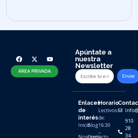
Apúntate a
nuestra
Newsletter
ÁREA PRIVADA
Enviar
Enlaces
Horario
Contac
de
Lectivos
Info
interés
de:
910
Inicio
Blog
16:30
28
–
34
Nosotros
Contacto