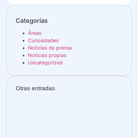
Categorías
Áreas
Curiosidades
Noticias de prensa
Noticias propias
Uncategorized
Otras entradas
Fin
Nac
WR
Ja
202