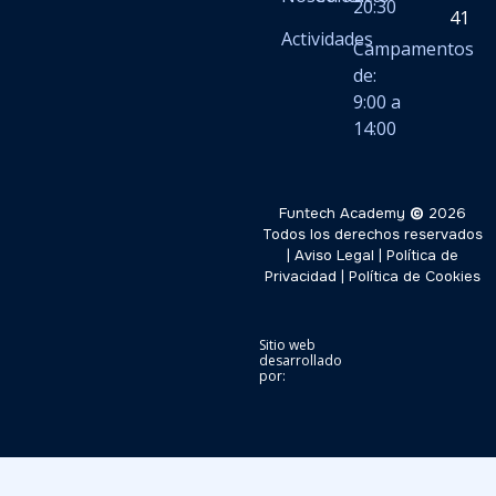
20:30
41
Actividades
Campamentos
de:
9:00 a
14:00
Funtech Academy
©
2026
Todos los derechos reservados
|
Aviso Legal
|
Política de
Privacidad
|
Política de Cookies
Sitio web
desarrollado
por: