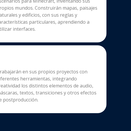
scenarios para Minecraft, inventando sus
ropios mundos. Construirán mapas, paisajes
aturales y edificios, con sus reglas y
aracterísticas particulares, aprendiendo a
tilizar interfaces.
rabajarán en sus propios proyectos con
iferentes herramientas, integrando
reatividad los distintos elementos de audio,
áscaras, textos, transiciones y otros efectos
e postproducción.