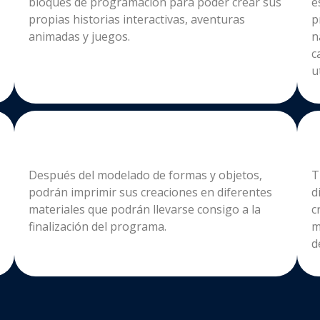
bloques de programación para poder crear sus
e
propias historias interactivas, aventuras
p
animadas y juegos.
n
c
u
Después del modelado de formas y objetos,
T
podrán imprimir sus creaciones en diferentes
d
materiales que podrán llevarse consigo a la
c
finalización del programa.
m
d