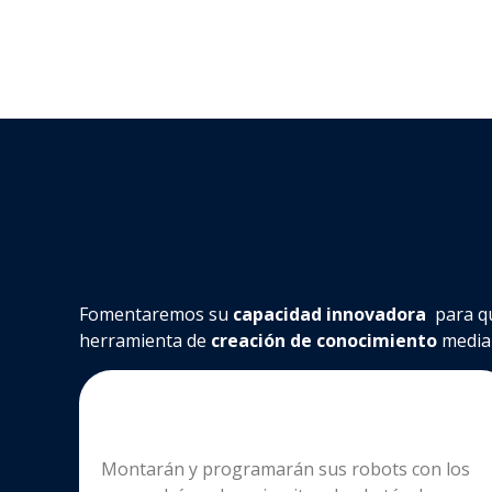
Fomentaremos su
capacidad innovadora
para que
herramienta de
creación de conocimiento
median
Montarán y programarán sus robots con los