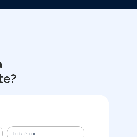
a
te?