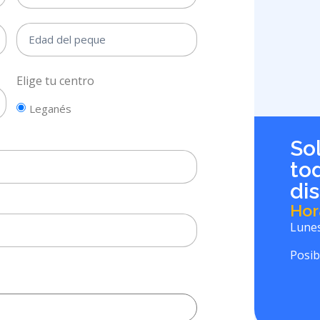
Elige tu centro
Leganés
So
to
di
Hor
Lunes
Posib