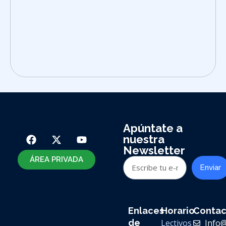
Apúntate a
nuestra
Newsletter
ÁREA PRIVADA
Enviar
Enlaces
Horario
Contac
de
Lectivos
Info