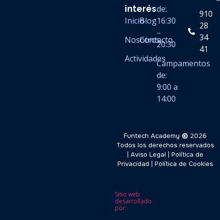
interés
de:
910
Inicio
Blog
16:30
28
–
34
Nosotros
Contacto
20:30
41
Actividades
Campamentos
de:
9:00 a
14:00
Funtech Academy
©
2026
Todos los derechos reservados
|
Aviso Legal
|
Política de
Privacidad
|
Política de Cookies
Sitio web
desarrollado
por: