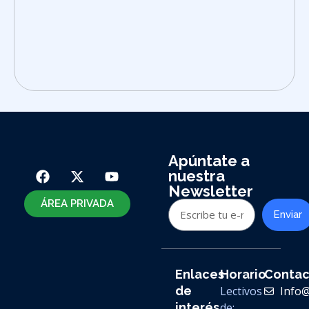
Apúntate a
nuestra
Newsletter
ÁREA PRIVADA
Enviar
Enlaces
Horario
Contac
de
Lectivos
Info
interés
de: