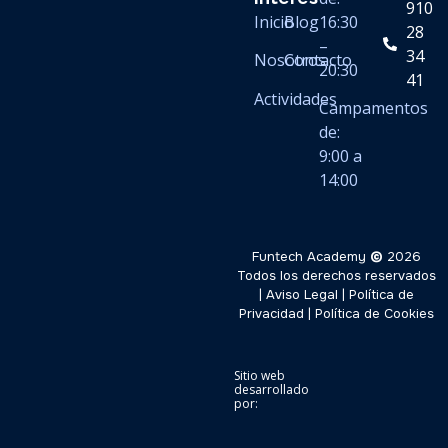
910
Inicio
Blog
16:30
28
–
34
Nosotros
Contacto
20:30
41
Actividades
Campamentos
de:
9:00 a
14:00
Funtech Academy
©
2026
Todos los derechos reservados
|
Aviso Legal
|
Política de
Privacidad
|
Política de Cookies
Sitio web
desarrollado
por: