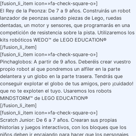
[fusion_li_item icon=»fa-check-square-o»]
El Rey de la Peonza: De 7 a 9 años. Construirás un robot
lanzador de peonzas usando piezas de Lego, ruedas
dentadas, un motor y sensores, que programarás en una
competición de resistencia sobre la pista. Utilizaremos los
kits robóticos WEDO™ de LEGO EDUCATION®
[/fusion_li_item]
[fusion_li_item icon=»fa-check-square-o»]
Pinchaglobos: A partir de 9 años. Deberéis crear vuestro
propio robot al que pondremos un alfiler en la parte
delantera y un globo en la parte trasera. Tendrás que
conseguir explotar el globo de tus amigos, pero ¡cuidado!
que no te exploten el tuyo. Usaremos los robots
MINDSTORM™ de LEGO EDUCATION®
[/fusion_li_item]
[fusion_li_item icon=»fa-check-square-o»]
Scratch Junior: De 6 a 7 años. Crearan sus propias
historias y juegos interactivos, con los bloques que los
niños deben ir encajando para hacer que los personajes