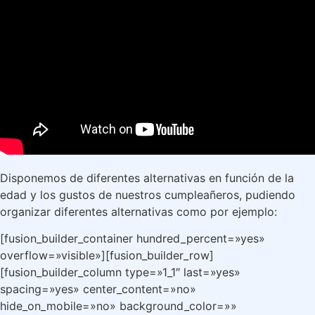
Disponemos de diferentes alternativas en función de la
edad y los gustos de nuestros cumpleañeros, pudiendo
organizar diferentes alternativas como por ejemplo:
[fusion_builder_container hundred_percent=»yes»
overflow=»visible»][fusion_builder_row]
[fusion_builder_column type=»1_1″ last=»yes»
spacing=»yes» center_content=»no»
hide_on_mobile=»no» background_color=»»