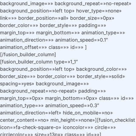
background_image=»» background_repeat=»no-repeat»
background_position=»left top» hover_type=»none»
link=»» border_position=»all» border_size=»0px»
border_color=»» border_style=»» padding=»»
margin_top=»» margin_bottom=»» animation_type=»»
animation_direction=»» animation_speed=»0.1″
animation_offset=»» class=»» id=»» ]
[/fusion_builder_column]
[fusion_builder_column type=»1_1″
background_position=»left top» background_color=»»
border_size=»» border_color=»» border_style=»solid»
spacing=»yes» background_image=»»
background_repeat=»no-repeat» padding=»»
margin_top=»0px» margin_bottom=»0px» class=»» id=»»
animation_type=»» animation_speed=»0.3″
animation_direction=»left» hide_on_mobile=»no»
center_content=»no» min_height=»none»][fusion_checklist
icon=»fa-check-square-o» iconcolor=»» circle=»»
circlecolor=»» size=»13px» class=»» id=»»]